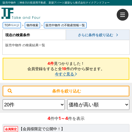
販売中物件 ｜神奈川の投資用不動産、新築アパート建築なら株式会社テイクアンドフォー
TOPページ
物件検索
販売中物件 の不動産情報一覧
現在の検索条件
さらに条件を絞り込む
販売中物件 の検索結果一覧
4件
見つかりました！
会員登録をすると全
19
件の中から探せます。
今すぐ見る
条件を絞り込む
4
1～4
件中
件を表示
【会員様限定で公開中！】
会員限定