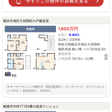
横浜市旭区今宿西町の戸建賃貸
1,800万円
投資用
利回り
6.60%
3LDK / 2006年
神奈川県横浜市旭区今宿西町
相鉄本線 鶴ヶ峰 バス7分停歩3分
建物面積
-
土地面積
50.10㎡ (公簿)
1
枚
☆オーナーチェンジ物件☆（現在賃貸中） カースペース・ルーフバルコ
ニー付き！ 想定利回り：約6.6％
船橋市印内1丁目9番の投資マンション