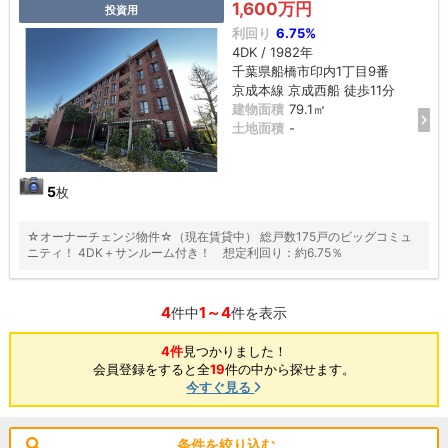
1,600万円
投資用
利回り
6.75%
4DK / 1982年
千葉県船橋市印内1丁目9番
京成本線 京成西船 徒歩11分
建物面積
79.1㎡
土地面積
-
5
枚
☆オーナーチェンジ物件☆（現在賃貸中） 総戸数175戸のビッグコミュ
ニティ！ 4DK＋サンルーム付き！ 想定利回り：約6.75％
4
1～4
件中
件を表示
4件
見つかりました！
会員登録をすると全
19
件の中から探せます。
今すぐ見る
条件を絞り込む