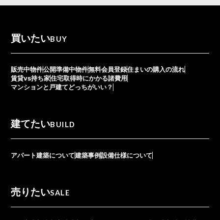
買いたい
BUY
販売中物件
公開準備中物件
無料会員登録
住まいの購入の流れ
賃貸vs持ち家
住宅取得時にかかる諸費用
マンションと戸建てどっちがいい？
建てたい
BUILD
アパート建築について
建築事例
設備仕様について
売りたい
SALE