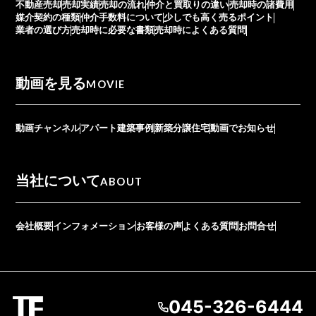
不動産売却
売却実績
売却の流れ
仲介と買取りの違い
売却時の諸費用
媒介契約の種類
仲介手数料について
少しでも高く売るポイント
業者の選び方
売却時に必要な書類
売却時によくある質問
動画を見る
MOVIE
動画チャンネル
アパート建築事例
新築分譲住宅
動画でお知らせ
当社について
ABOUT
会社概要
インフォメーション
お客様の声
よくある質問
お問合せ
045-326-6444